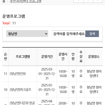
홈
주민자치센터 프로그램
운영프로그램
Total :
11
검색어를 입력해주세요.
수
순
운영시
인
프로그램명
운영기간
강
운영장소
번
간
원
료
2025-03-
14:00~
10
무
청남면 청어
11
[청남면]민화
01~2025-12-
16:00
명
료
람센터
31
2025-01-
14:00~
10
무
청남면 청어
10
[청남면]파크골프
01~2025-12-
16:00
명
료
람센터
31
2025-04-
[청남면]다문화 한글
20:00~
10
무
청남면 청어