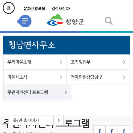
문화관광포털
열린사진DB
우리마을소개
조직및업무
마을새소식
전자민원상담창구
주민자치센터 프로그램
읍/면 홈페이지
주민자치센터 프로그램