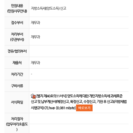
민원내용
지방소득세(양도소득) 신고
(민원사무안내)
접수부서
재무과
처리부서
재무과
(주관부서)
경유/협의부서
제출처
재무과
처리기간
-
구비서류
[별지 제40호의11서식] 양도소득에 대한 개인지방소득세 과세표준
신고 및 납부계산서(예정신고¸ 확정신고¸ 수정신고¸ 기한 후 신고)(지방세법
서식파일
시행규칙) (7).hwp [0.081 mbyte]
처리절차
(업무처리흐름도
)