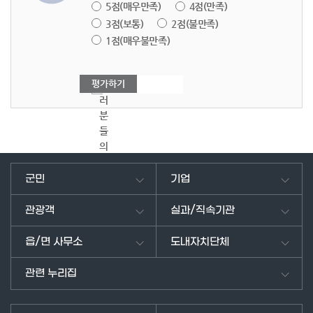
5점(매우만족)
4점(만족)
3점(보통)
2점(불만족)
1점(매우불만족)
여
러
분
들
의
의
견
군민
기업
을
남
관광객
실과/직속기관
겨
주
읍/면 사무소
도내자치단체
세
요.
관련 누리집