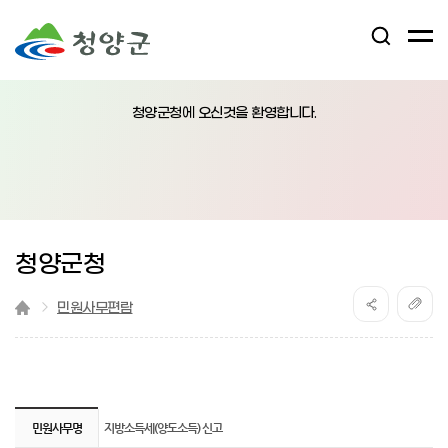
검
전
색
체
어
열
메
림
청양군청에 오신것을 환영합니다.
뉴
버
튼
청양군청
민원사무편람
지방소득세(양도소득) 신고 상세내용
지방소득세(양도소득) 신고 상세내용을 보는
민원사무명
지방소득세(양도소득) 신고