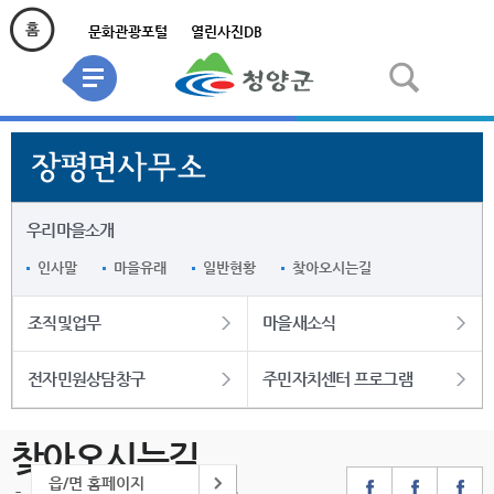
문화관광포털
열린사진DB
우리마을소개
인사말
마을유래
일반현황
찾아오시는길
조직및업무
마을새소식
전자민원상담창구
주민자치센터 프로그램
찾아오시는길
읍/면 홈페이지