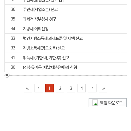
36
주민세(사업소분) 신고
35
과세전 적부심사 청구
34
지방세 이의신청
33
법인지방소득세 과세표준 및 세액 신고
32
지방소득세(양도소득) 신고
31
취득세 (기한 내, 기한 후) 신고
30
(징수유예등, 체납처분유예)의 신청
1
2
3
4
엑셀 다운로드