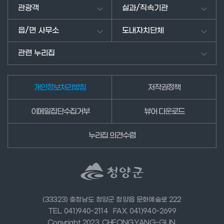
남
관광객
실과/직속기관
겨
주
읍/면 사무소
도내자치단체
세
요.
관련 누리집
개인정보처리방침
저작권정책
이메일집단수집거부
뷰어 다운로드
누리집 의견수렴
(33323) 충청남도 청양군 청양읍 문화예술로 222
TEL. 041)940-2114
FAX. 041)940-2699
Copyright 2023. CHEONGYANG-GUN.