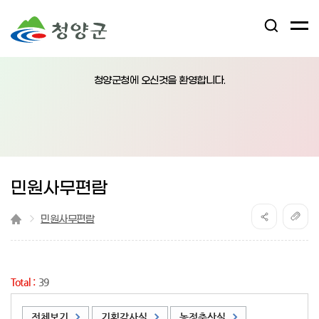
검
전
색
체
어
열
메
림
청양군청에 오신것을 환영합니다.
뉴
버
튼
민원사무편람
민원사무편람
Total :
39
전체보기
기획감사실
농정축산실