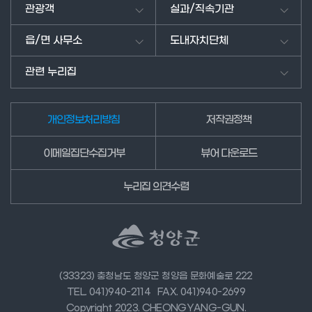
남
관광객
실과/직속기관
겨
주
읍/면 사무소
도내자치단체
세
요.
관련 누리집
개인정보처리방침
저작권정책
이메일집단수집거부
뷰어 다운로드
누리집 의견수렴
(33323) 충청남도 청양군 청양읍 문화예술로 222
TEL. 041)940-2114
FAX. 041)940-2699
Copyright 2023. CHEONGYANG-GUN.