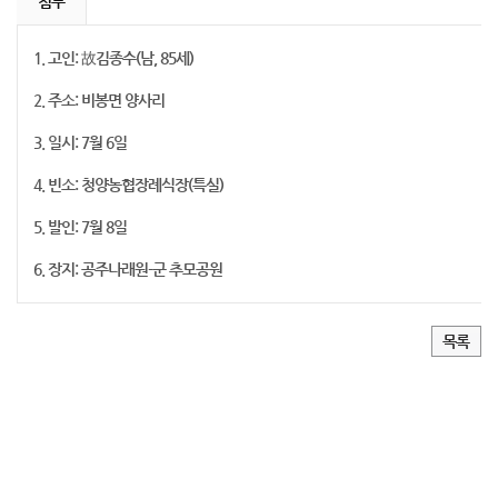
첨부
1. 고인: 故김종수(남, 85세)
2. 주소: 비봉면 양사리
3. 일시: 7월 6일
4. 빈소: 청양농협장례식장(특실)
5. 발인: 7월 8일
6. 장지: 공주나래원-군 추모공원
목록