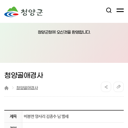
검
전
색
체
어
열
메
림
청양군청에 오신것을 환영합니다.
뉴
버
튼
청양골애경사
청양골애경사
『 비봉면 양사리 김종수 님 별세 』글의 상세내용을 확인하는 표로 제목, 부서명, 등록일, 조회, 첨부, 내용으로 나뉘어 설명합니다.
제목
비봉면 양사리 김종수 님 별세