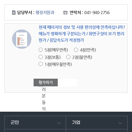
담당부서 :
행정지원과
연락처 :
041-940-2756
현재 페이지의 정보 및 사용 편의성에 만족하십니까?
메뉴가 명확하게 구분되는가 / 화면구성이 보기 편리
한가 / 응답속도가 적정한가
5점(매우만족)
4점(만족)
3점(보통)
2점(불만족)
1점(매우불만족)
여
러
분
들
의
의
견
군민
기업
을