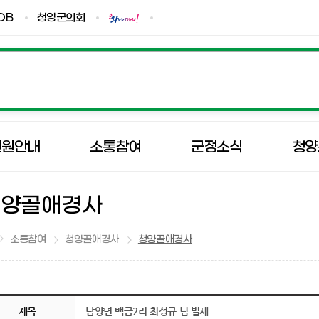
DB
청양군의회
민원안내
소통참여
군정소식
청양
청양골애경사
소통참여
청양골애경사
청양골애경사
제목
남양면 백금2리 최성규 님 별세