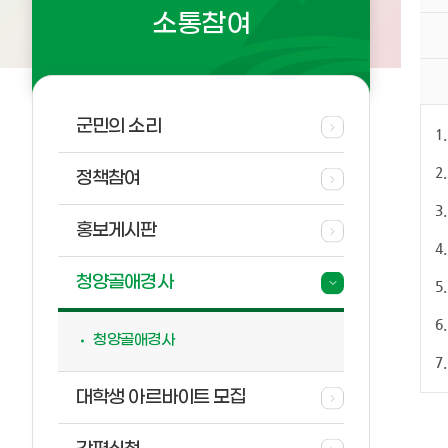
소통참여
군민의 소리
1
2
정책참여
3.
홍보게시판
4
청양골애경사
5.
6
청양골애경사
7
대학생 아르바이트 모집