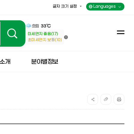
글자 크기 설정
Languages
흐림
33℃
미세먼지 좋음(17)
전
초미세먼지 보통(10)
체
메
뉴
소개
분야별정보