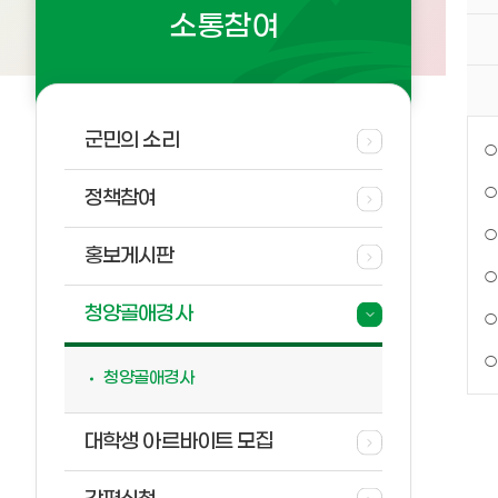
소통참여
군민의 소리
○
○
정책참여
○
홍보게시판
○
청양골애경사
○
○
청양골애경사
대학생 아르바이트 모집