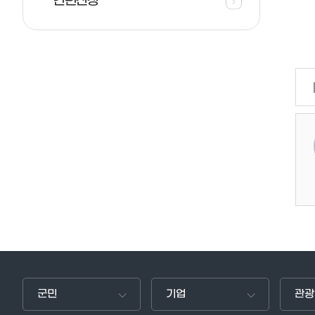
간편신청
군민
기업
관광