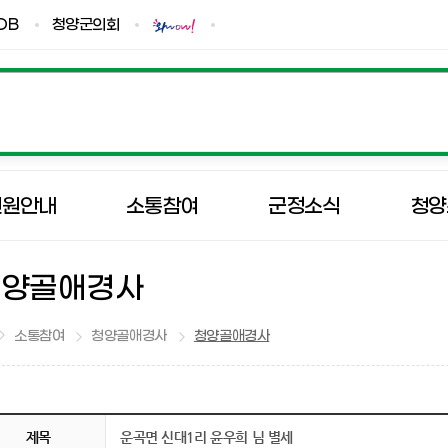
DB
청양군의회
민원안내
소통참여
군정소식
청양
청양골애경사
소통참여
청양골애경사
청양골애경사
제목
운곡면 신대1리 윤우희 님 별세