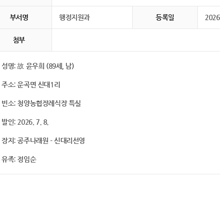
부서명
행정지원과
등록일
2026
첨부
 성명: 故 윤우희 (89세, 남)
 주소: 운곡면 신대1리
 빈소: 청양농협장례식장 특실
 발인: 2026. 7. 8.
 장지: 공주나래원 - 신대리선영
 유족: 정임순