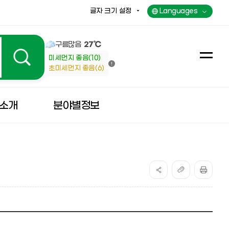
글자 크기 설정
Languages
구름많음
27℃
미세먼지 좋음(10)
전
초미세먼지 좋음(6)
체
메
뉴
소개
분야별정보