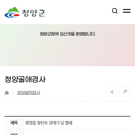
검
전
색
체
어
열
메
림
청양군청에 오신것을 환영합니다.
뉴
버
튼
청양골애경사
청양골애경사
『 청양읍 청산로 강태기 님 별세 』글의 상세내용을 확인하는 표로 제목, 부서명, 등록일, 조회, 첨부, 내용으로 나뉘어 설명합니다.
제목
청양읍 청산로 강태기 님 별세