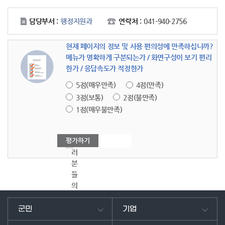
담당부서 :
행정지원과
연락처 :
041-940-2756
현재 페이지의 정보 및 사용 편의성에 만족하십니까?
메뉴가 명확하게 구분되는가 / 화면구성이 보기 편리
한가 / 응답속도가 적정한가
5점(매우만족)
4점(만족)
3점(보통)
2점(불만족)
1점(매우불만족)
여
러
분
들
의
의
견
군민
기업
을