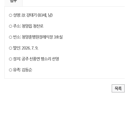
첨부
○ 성명: 故 강태기 (83세, 남)
○ 주소: 청양읍 청산로
○ 빈소: 청양훈병원장례식장 3호실
○ 발인: 2026. 7. 9.
○ 장지: 공주 신풍면 평소리 선영
○ 유족: 김동순
목록