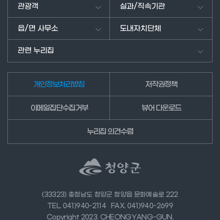
남
관광객
실과/직속기관
겨
주
읍/면 사무소
도내자치단체
세
요.
관련 누리집
개인정보처리방침
저작권정책
이메일집단수집거부
뷰어 다운로드
누리집 의견수렴
(33323) 충청남도 청양군 청양읍 문화예술로 222
TEL. 041)940-2114
FAX. 041)940-2699
Copyright 2023. CHEONGYANG-GUN.