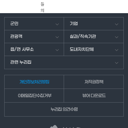
들
의
의
견
군민
기업
을
남
관광객
실과/직속기관
겨
주
읍/면 사무소
도내자치단체
세
요.
관련 누리집
개인정보처리방침
저작권정책
이메일집단수집거부
뷰어 다운로드
누리집 의견수렴