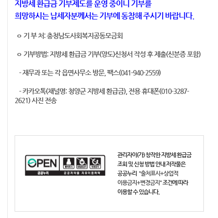
지방세 환급금 기부제도를 운영 중이니 기부를
희망하시는 납세자분께서는 기부에 동참해 주시기 바랍니다.
ㅇ 기 부 처: 충청남도사회복지공동모금회
ㅇ 기부방법: 지방세 환급금 기부(양도)신청서 작성 후 제출(신분증 포함)
- 재무과 또는 각 읍면사무소 방문, 팩스(041-940-2559)
- 카카오톡(채널명: 청양군 지방세 환급금), 전용 휴대폰(010-3287-
2621) 사진 전송
관리자
이(가) 창작한
지방세 환급금
조회 및 신청 방법 안내
저작물은
공공누리
"출처표시+상업적
이용금지+변경금지"
조건에 따라
이용할 수 있습니다.