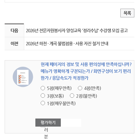
목록
게시판 이전 및 다음 링크
행정_새소식의 이전글과 다음글을 보여주는 설명하는 표입니다.
다음
2026년 전문자원봉사자 양성교육 '정리수납' 수강생 모집 공고
이전
2026년 하천 · 계곡 불법점용 · 사용 자진 철거 안내
현재 페이지의 정보 및 사용 편의성에 만족하십니까?
메뉴가 명확하게 구분되는가 / 화면구성이 보기 편리
한가 / 응답속도가 적정한가
5점(매우만족)
4점(만족)
3점(보통)
2점(불만족)
1점(매우불만족)
여
러
분