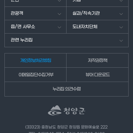
을
남
관광객
실과/직속기관
겨
주
읍/면 사무소
도내자치단체
세
요.
관련 누리집
개인정보처리방침
저작권정책
이메일집단수집거부
뷰어 다운로드
누리집 의견수렴
(33323) 충청남도 청양군 청양읍 문화예술로 222