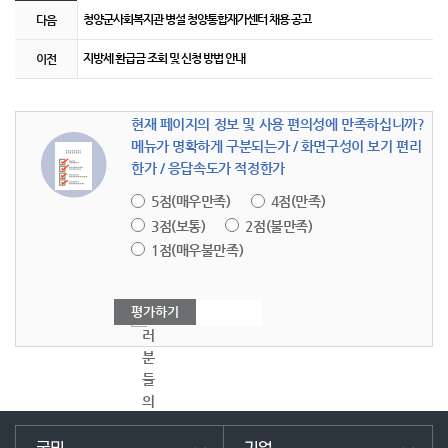
게시판 이전 및 다음 링크
행정_새소식의 이전글과 다음글을 보여주는 설명하는 표입니다.
청양군사회복지관 병설 청양통합재가센터 채용 공고
다음
지방세 환급금 조회 및 신청 방법 안내
이전
현재 페이지의 정보 및 사용 편의성에 만족하십니까?
메뉴가 명확하게 구분되는가 / 화면구성이 보기 편리
한가 / 응답속도가 적정한가
5점(매우만족)
4점(만족)
3점(보통)
2점(불만족)
1점(매우불만족)
여
러
분
들
의
의
견
군민
기업