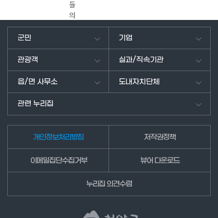
들
의
의
견
군민
기업
을
남
관광객
실과/직속기관
겨
주
읍/면 사무소
도내자치단체
세
요.
관련 누리집
개인정보처리방침
저작권정책
이메일집단수집거부
뷰어 다운로드
누리집 의견수렴