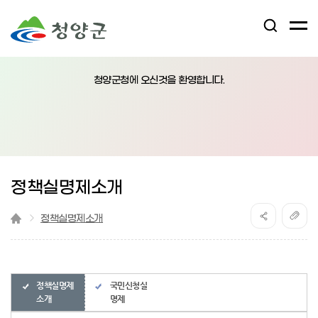
검
전
색
체
어
열
메
림
청양군청에 오신것을 환영합니다.
뉴
버
튼
정책실명제소개
정책실명제소개
정책실명제
국민신청실
소개
명제